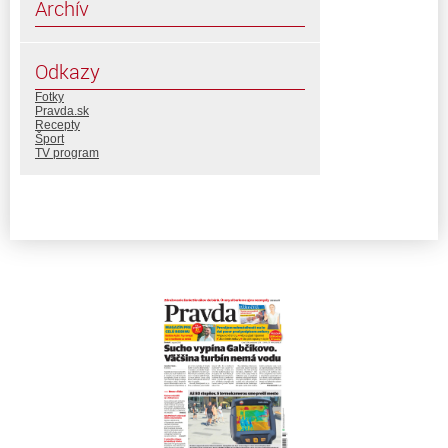
Archív
Odkazy
Fotky
Pravda.sk
Recepty
Šport
TV program