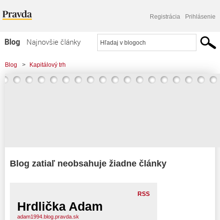
Registrácia
Prihlásenie
Blog
Najnovšie články
Najčítanejšie články
Blog
>
Kapitálový trh
Najkomentovanejšie články
Zoznam blogov
Komerčné blogy
Blog zatiaľ neobsahuje žiadne články
RSS
Hrdlička Adam
adam1994.blog.pravda.sk